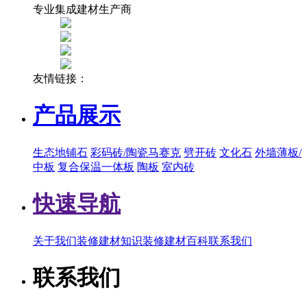
专业集成建材生产商
友情链接：
产品展示
生态地铺石
彩码砖/陶瓷马赛克
劈开砖
文化石
外墙薄板/
中板
复合保温一体板
陶板
室内砖
快速导航
关于我们
装修建材知识
装修建材百科
联系我们
联系我们