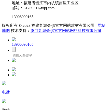
地址：福建省晋江市内坑镇吉里工业区
邮箱：31769512@qq.com
13906090165
版权所有 © 2023 福建九游会·j9官方网站建材有限公司
网站
地图
技术支持：
厦门九游会·j9官方网站网络科技有限公司
13906090165
电话