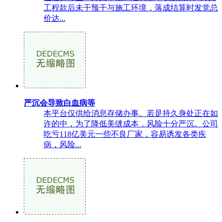
工程款后未干预干与施工环境，落成结算时发觉总
价达...
严沉会导致白血病等
本平台仅供给消息存储办事。若是持久身处正在如
许的中，为了降低美缝成本，风险十分严沉。公司
吃亏118亿美元一些不良厂家，容易诱发各类疾
病，风险...