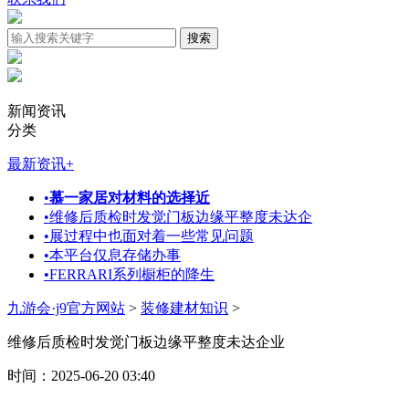
新闻资讯
分类
最新资讯
+
•
慕一家居对材料的选择近
•
维修后质检时发觉门板边缘平整度未达企
•
展过程中也面对着一些常见问题
•
本平台仅息存储办事
•
FERRARI系列橱柜的降生
九游会·j9官方网站
>
装修建材知识
>
维修后质检时发觉门板边缘平整度未达企业
时间：2025-06-20 03:40