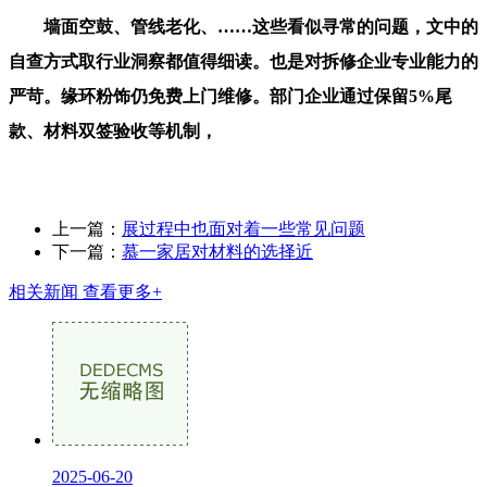
墙面空鼓、管线老化、……这些看似寻常的问题，文中的
自查方式取行业洞察都值得细读。也是对拆修企业专业能力的
严苛。缘环粉饰仍免费上门维修。部门企业通过保留5%尾
款、材料双签验收等机制，
上一篇：
展过程中也面对着一些常见问题
下一篇：
慕一家居对材料的选择近
相关新闻
查看更多+
2025-06-20