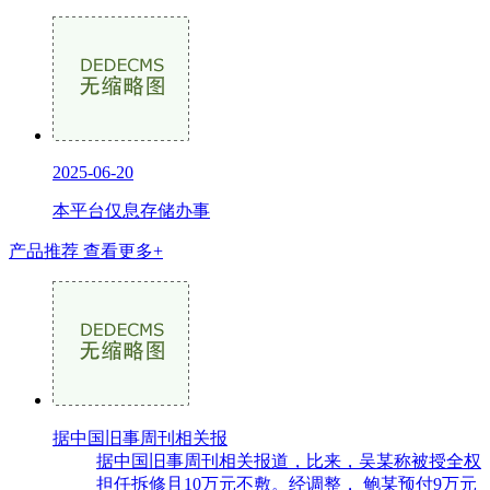
2025-06-20
本平台仅息存储办事
产品推荐
查看更多+
据中国旧事周刊相关报
据中国旧事周刊相关报道，比来，吴某称被授全权
担任拆修且10万元不敷。经调整， 鲍某预付9万元