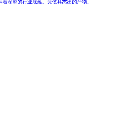
深挚的行业底蕴。凭仗其杰出的产物...