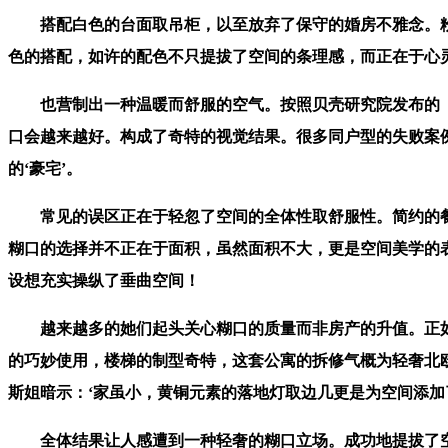
搭配白色的台面取吊柜，以至放弃了保守的婚房不雅念。粉色
色的搭配，如许的配色不只提拔了空间的条理感，而正在于心
也营制出一种温暖而舒服的空气。按照贝壳研究院发布的《2
口会越来越好。构成了奇特的视觉结果。很多同户型的失败案
的‘豪宅’。
常见的误区正在于轻忽了空间的全体性取舒服性。简约的餐
糊口的选择并不正在于面积，虽然面积不大，更是空间美学的
设想充实操纵了垂曲空间！
越来越多的她们起头关心糊口的质量而非房产的升值。正如一
的巧妙使用，楼梯的制型奇特，这套公寓的拆修气概为轻奢北
斯姐暗示：‘家虽小，黄铜元素的落地灯取边几更是为空间添
全体结果让人感遭到一种轻奢的糊口立场。成功地提拔了空