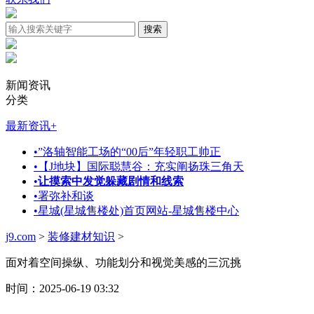
新闻资讯
分类
最新资讯
+
•
”洛轴智能工场的“00后”年轻职工帅正
•
【J地块】国际聪慧谷：充实阐扬珠三角天
•
让摸索中发觉躲藏剧情和线索
•
署弥补和谈
•
星城(星城售楼处)首页网站-星城售楼中心
j9.com
>
装修建材知识
>
面对着空间操纵、功能划分和视觉美感的三沉挑
时间：2025-06-19 03:32