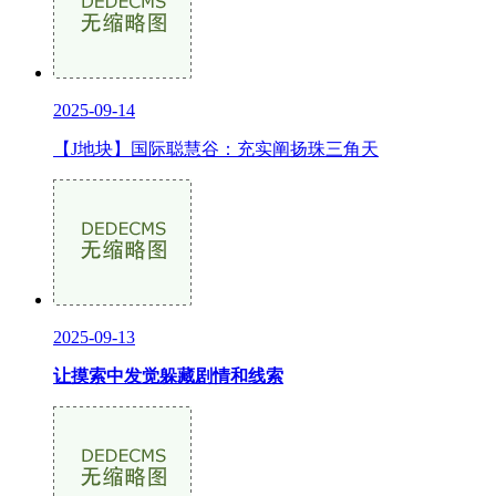
2025-09-14
【J地块】国际聪慧谷：充实阐扬珠三角天
2025-09-13
让摸索中发觉躲藏剧情和线索