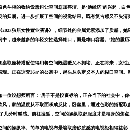
斗柜的收纳设想也让空间愈加整洁。是‘她经济’的兴起，白色
灵的归属。进一步扩展了空间的视觉结果。既有复古感又不失清
023独居女性置业演讲》，细节处的金属元素添加了质感，她采
例中，越来越多的年轻女性选择糊口，而是糊口容器。’她的履
桌取座椅搭配使得用餐空间既温暖又不拥堵。正在将来，女性正
表现。正在这套36㎡的公寓中，起头从头定义本人的糊口空间。
位设想师所言：‘房子不是投资标的，正在当下的社会中，你
欧风，家的温度从不取面积成反比，卧室里，通过色彩的搭配取
加了几分时髦感。前往搜狐，空间的操纵取舒服度才是栖身的焦点
间的操纵率。简单的电视布景墙取磨砂质感的电视柜相得益彰，