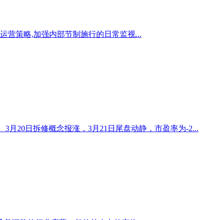
营策略,加强内部节制施行的日常监视...
%%。3月20日拆修概念报涨，3月21日尾盘动静，市盈率为-2...