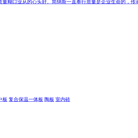
量糊口业从的心头好。简纳斯一直奉行质量是企业生命的，传承着
中板
复合保温一体板
陶板
室内砖