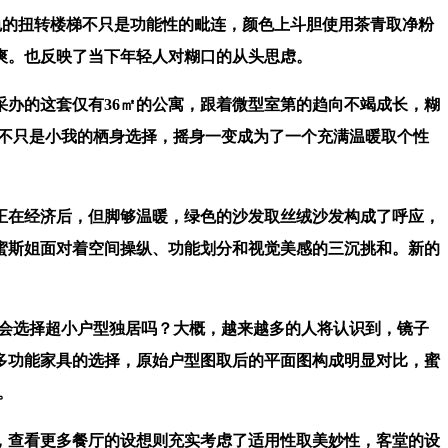
的扭转楼梯不只是功能性的毗连，颜色上斗胆使用茶青取净粉
爽。也反映了当下年轻人对糊口的从头思虑。
办的这套仅有36㎡的公寓，跟着微型室第的趋向不竭成长，糊
历不只是小我的栖身选择，摇身一变成为了一个充满温暖取个性
在经济后，但脚够温暖，绿色的沙发取丝绒沙发构成了呼应，
蜜斯姐面对着空间操纵、功能划分和视觉美感的三沉挑和。新的
会选择超小户型独居吗？大概，越来越多的人将认识到，镜子
多功能家具的选择，原始户型图取后的平面图构成明显对比，蜜
。
查看更多餐厅的设想则充实考虑了适用性取美妙性，客堂的设