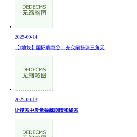
2025-09-14
【J地块】国际聪慧谷：充实阐扬珠三角天
2025-09-13
让摸索中发觉躲藏剧情和线索