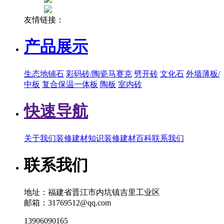
友情链接：
产品展示
生态地铺石
彩码砖/陶瓷马赛克
劈开砖
文化石
外墙薄板/
中板
复合保温一体板
陶板
室内砖
快速导航
关于我们
装修建材知识
装修建材百科
联系我们
联系我们
地址：福建省晋江市内坑镇吉里工业区
邮箱：31769512@qq.com
13906090165