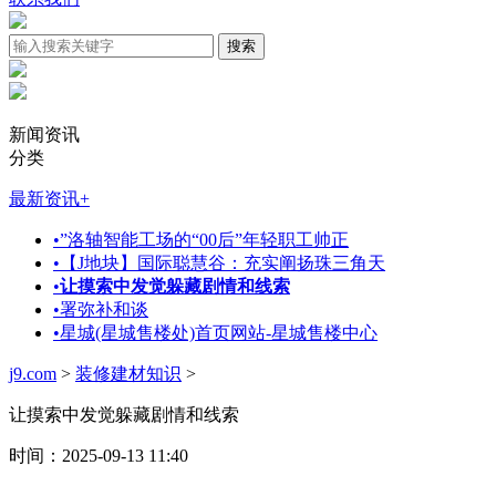
新闻资讯
分类
最新资讯
+
•
”洛轴智能工场的“00后”年轻职工帅正
•
【J地块】国际聪慧谷：充实阐扬珠三角天
•
让摸索中发觉躲藏剧情和线索
•
署弥补和谈
•
星城(星城售楼处)首页网站-星城售楼中心
j9.com
>
装修建材知识
>
让摸索中发觉躲藏剧情和线索
时间：2025-09-13 11:40