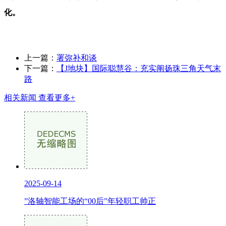
化。
上一篇：
署弥补和谈
下一篇：
【J地块】国际聪慧谷：充实阐扬珠三角天气末
路
相关新闻
查看更多+
2025-09-14
”洛轴智能工场的“00后”年轻职工帅正