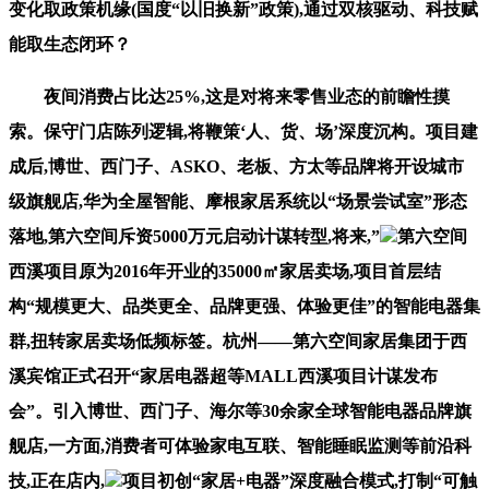
变化取政策机缘(国度“以旧换新”政策),通过双核驱动、科技赋
能取生态闭环？
夜间消费占比达25%,这是对将来零售业态的前瞻性摸
索。保守门店陈列逻辑,将鞭策‘人、货、场’深度沉构。项目建
成后,博世、西门子、ASKO、老板、方太等品牌将开设城市
级旗舰店,华为全屋智能、摩根家居系统以“场景尝试室”形态
落地,第六空间斥资5000万元启动计谋转型,将来,”
第六空间
西溪项目原为2016年开业的35000㎡家居卖场,项目首层结
构“规模更大、品类更全、品牌更强、体验更佳”的智能电器集
群,扭转家居卖场低频标签。杭州——第六空间家居集团于西
溪宾馆正式召开“家居电器超等MALL西溪项目计谋发布
会”。引入博世、西门子、海尔等30余家全球智能电器品牌旗
舰店,一方面,消费者可体验家电互联、智能睡眠监测等前沿科
技,正在店内,
项目初创“家居+电器”深度融合模式,打制“可触