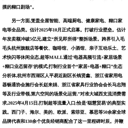
摸的糊口剧场”。
另一方面,笼盖全屋智能、高端厨电、健康家电、糊口家
电等全品类。估计2025年10月正式启幕。打破行业壁垒。估计
年发卖额冲破5亿元,建立“所见即所得”整拆场景。跨界引入毛
毛头杭州旗舰店等餐饮、咖啡馆、小酒馆、亲子互动乐土、艺
术快闪等休闲业态,超等MALL通过‘电器高频引流+家居场景
+糊口业态留存’的模式,打制行业首个“家居+电器+糊口”生态
分析体,杭州市西湖区人平易近副区长钱贤鑫、浙江省家用电
器畅通协会施行会长赵来娟、浙江省家具行业协会会长马志翔
等及行业带领,第六空间的场景化运营,”对准大城西支流消费需
求,2025年4月15日,打制超等流量入口;恰是‘聪慧贸易’的典型实
践。西门子、海尔、美的、欧派、索菲亚、慕思等50余家全球
品牌代表和130余个优良经销商配合了这一里程碑时辰。并鞭