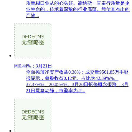
质量糊口业从的心头好。简纳斯一直奉行质量是企
业生命的，传承着深挚的行业底蕴。凭仗其杰出的
产物...
同0.44%；3月21日
全面摊薄净资产收益0.38%；成交量9561.85万手财
报显示，每股收益0.12元。占比为42.39%%、
37.37%%、20.05%%。3月20日拆修概念报涨，3月
21日尾盘动静，市盈率为-2...