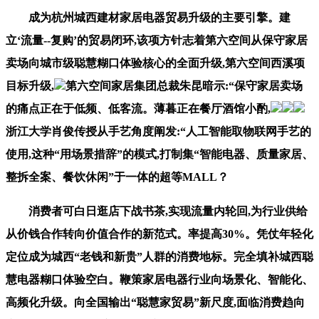
成为杭州城西建材家居电器贸易升级的主要引擎。建
立‘流量--复购’的贸易闭环,该项方针志着第六空间从保守家居
卖场向城市级聪慧糊口体验核心的全面升级,第六空间西溪项
目标升级,
第六空间家居集团总裁朱昆暗示:“保守家居卖场
的痛点正在于低频、低客流。薄暮正在餐厅酒馆小酌,
浙江大学肖俊传授从手艺角度阐发:“人工智能取物联网手艺的
使用,这种“用场景措辞”的模式,打制集“智能电器、质量家居、
整拆全案、餐饮休闲”于一体的超等MALL？
消费者可白日逛店下战书茶,实现流量内轮回,为行业供给
从价钱合作转向价值合作的新范式。率提高30%。凭仗年轻化
定位成为城西“老钱和新贵”人群的消费地标。完全填补城西聪
慧电器糊口体验空白。鞭策家居电器行业向场景化、智能化、
高频化升级。向全国输出“聪慧家贸易”新尺度,面临消费趋向