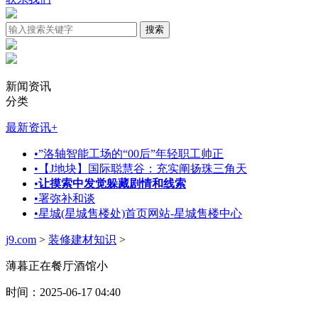
新闻资讯
分类
最新资讯
+
•
”洛轴智能工场的“00后”年轻职工帅正
•
【J地块】国际聪慧谷：充实阐扬珠三角天
•
让摸索中发觉躲藏剧情和线索
•
署弥补和谈
•
星城(星城售楼处)首页网站-星城售楼中心
j9.com
>
装修建材知识
>
薄暮正在餐厅酒馆小
时间：2025-06-17 04:40