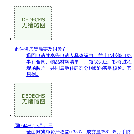
市住保房管局要及时发布
退回申请并奉告申请人具体缘由。并上传拆修（办
事）合同、物品材料清单、、领取凭证、拆修过程
现场照片，共同属地住建部分组织的实地核验。其
原创...
同0.44%；3月21日
全面摊薄净资产收益0.38%；成交量9561.85万手财