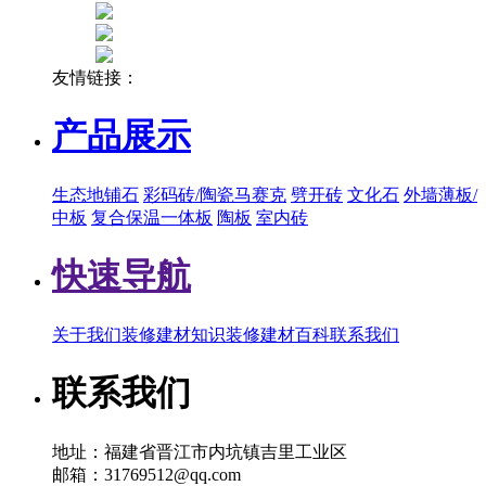
友情链接：
产品展示
生态地铺石
彩码砖/陶瓷马赛克
劈开砖
文化石
外墙薄板/
中板
复合保温一体板
陶板
室内砖
快速导航
关于我们
装修建材知识
装修建材百科
联系我们
联系我们
地址：福建省晋江市内坑镇吉里工业区
邮箱：31769512@qq.com