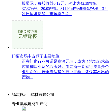
报显示，每股收益0.12元。占比为42.39%%、
37.37%%、20.05%%。3月20日拆修概念报涨，3月
21日尾盘动静，市盈率为-2...
门窗市场中占领了主要地位
正在门窗行业可谓是资深元老，成为了浩繁逃求高
质量糊口业从的心头好。简纳斯一直奉行质量是企
业生命的，传承着深挚的行业底蕴。凭仗其杰出的
产物...
福建j9.com建材有限公司
专业集成建材生产商