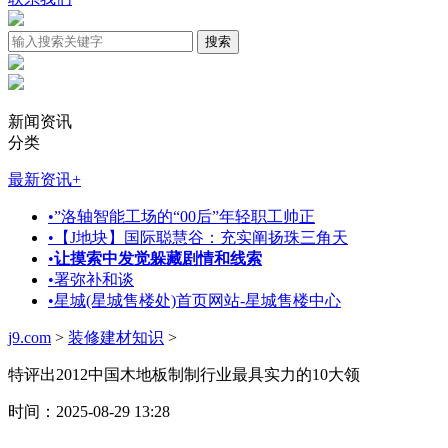
新闻资讯
分类
最新资讯
+
•
”洛轴智能工场的“00后”年轻职工帅正
•
【J地块】国际聪慧谷：充实阐扬珠三角天
•
让摸索中发觉躲藏剧情和线索
•
署弥补和谈
•
星城(星城售楼处)首页网站-星城售楼中心
j9.com
>
装修建材知识
>
特评出2012中国木地板制制行业最具实力的10大领
时间：2025-08-29 13:28