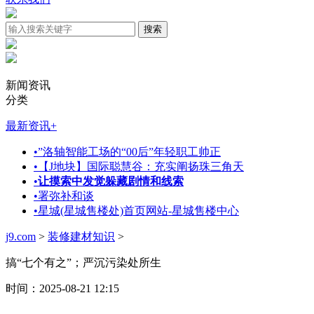
新闻资讯
分类
最新资讯
+
•
”洛轴智能工场的“00后”年轻职工帅正
•
【J地块】国际聪慧谷：充实阐扬珠三角天
•
让摸索中发觉躲藏剧情和线索
•
署弥补和谈
•
星城(星城售楼处)首页网站-星城售楼中心
j9.com
>
装修建材知识
>
搞“七个有之”；严沉污染处所生
时间：2025-08-21 12:15