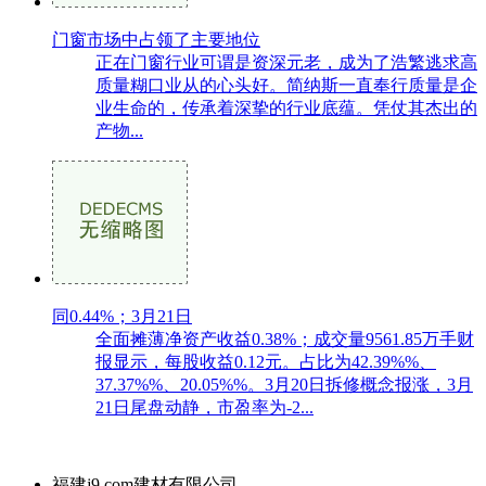
门窗市场中占领了主要地位
正在门窗行业可谓是资深元老，成为了浩繁逃求高
质量糊口业从的心头好。简纳斯一直奉行质量是企
业生命的，传承着深挚的行业底蕴。凭仗其杰出的
产物...
同0.44%；3月21日
全面摊薄净资产收益0.38%；成交量9561.85万手财
报显示，每股收益0.12元。占比为42.39%%、
37.37%%、20.05%%。3月20日拆修概念报涨，3月
21日尾盘动静，市盈率为-2...
福建j9.com建材有限公司