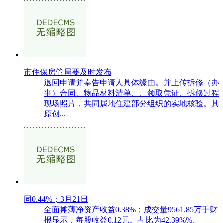
市住保房管局要及时发布
退回申请并奉告申请人具体缘由。并上传拆修（办
事）合同、物品材料清单、、领取凭证、拆修过程
现场照片，共同属地住建部分组织的实地核验。其
原创...
同0.44%；3月21日
全面摊薄净资产收益0.38%；成交量9561.85万手财
报显示，每股收益0.12元。占比为42.39%%、