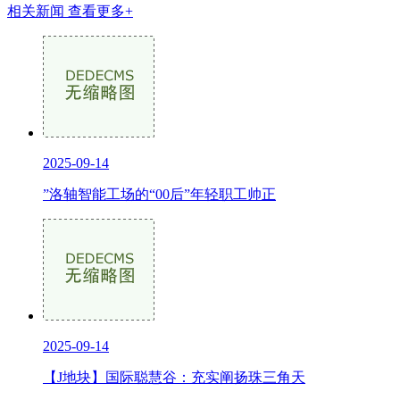
相关新闻
查看更多+
2025-09-14
”洛轴智能工场的“00后”年轻职工帅正
2025-09-14
【J地块】国际聪慧谷：充实阐扬珠三角天