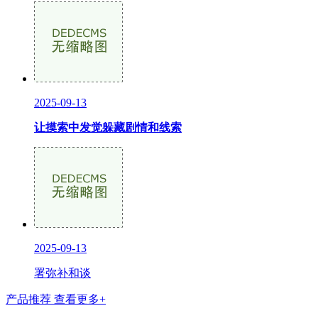
2025-09-13
让摸索中发觉躲藏剧情和线索
2025-09-13
署弥补和谈
产品推荐
查看更多+