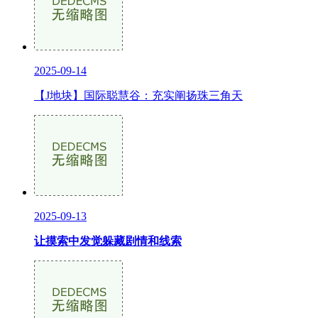
2025-09-14
【J地块】国际聪慧谷：充实阐扬珠三角天
2025-09-13
让摸索中发觉躲藏剧情和线索