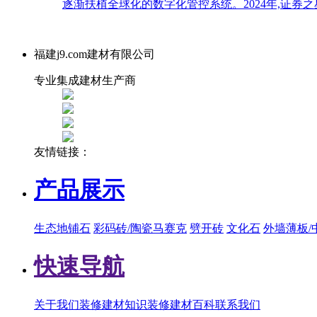
逐渐扶植全球化的数字化管控系统。2024年,证券
福建j9.com建材有限公司
专业集成建材生产商
友情链接：
产品展示
生态地铺石
彩码砖/陶瓷马赛克
劈开砖
文化石
外墙薄板/
快速导航
关于我们
装修建材知识
装修建材百科
联系我们