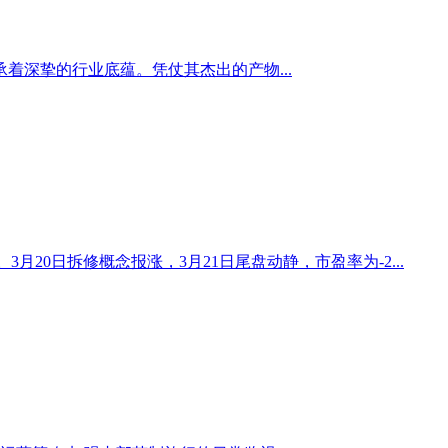
深挚的行业底蕴。凭仗其杰出的产物...
%%。3月20日拆修概念报涨，3月21日尾盘动静，市盈率为-2...