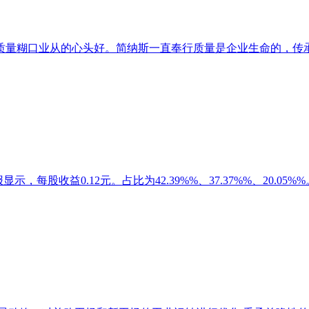
量糊口业从的心头好。简纳斯一直奉行质量是企业生命的，传承着
显示，每股收益0.12元。占比为42.39%%、37.37%%、20.05