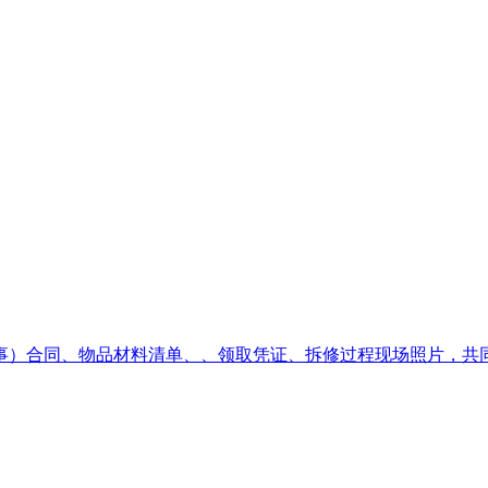
）合同、物品材料清单、、领取凭证、拆修过程现场照片，共同属