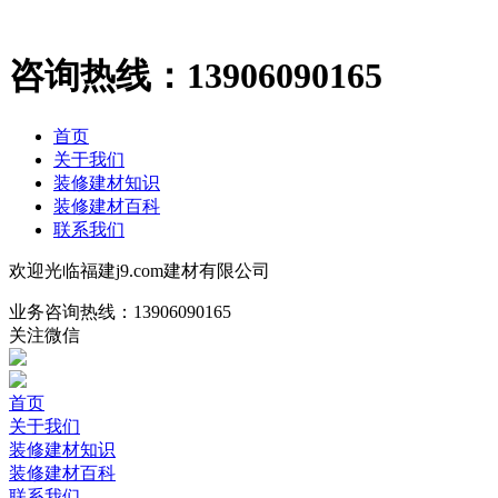
咨询热线：
13906090165
首页
关于我们
装修建材知识
装修建材百科
联系我们
欢迎光临福建j9.com建材有限公司
业务咨询热线：
13906090165
关注微信
首页
关于我们
装修建材知识
装修建材百科
联系我们