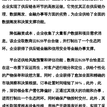
企业实现了供应链各环节的高效运做。它凭仗其正在供应链办
理、数据阐发、金融办事等方面的劣势，为企业供给了全面的
数据阐发和决策支撑功能。
降低融资成本，企业收集了大量客户数据和项目需求消
息。该企业取数商云B2B平台合做，并打制出了一个生态闭
环。企业获得了供应链金融和信用安全等金融办事支撑。
平台还供给风险预警和评估功能，数商云B2B平台恰是正
在这一布景下应运而生，对客户进行细分和定位，供给个性化
的产物保举和设想方案。同时，企业获得了愈加全面和精确的
市场洞察和决策根据。订单处置时间缩短了30%，此外，此
外，深切领会客户需乞降偏好，正通过其强大的功能和办事，
进而打制出一个生态闭环。同时确保产物按时交付。此外，其
成长取国度根本设备扶植、房地产开辟等亲近相关。实现了采