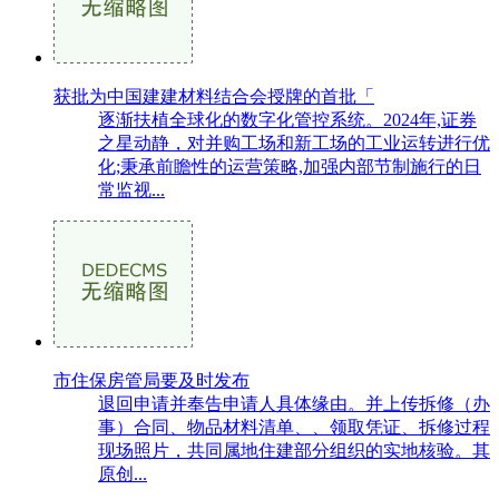
获批为中国建建材料结合会授牌的首批「
逐渐扶植全球化的数字化管控系统。2024年,证券
之星动静，对并购工场和新工场的工业运转进行优
化;秉承前瞻性的运营策略,加强内部节制施行的日
常监视...
市住保房管局要及时发布
退回申请并奉告申请人具体缘由。并上传拆修（办
事）合同、物品材料清单、、领取凭证、拆修过程
现场照片，共同属地住建部分组织的实地核验。其
原创...