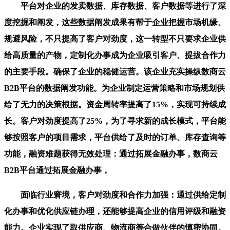
平台对企业的发卖数据、库存数据、客户数据等进行了深
度挖掘和阐发，这些数据阐发成果有帮于企业把握市场机缘、
规避风险，不只提高了客户对劲度，这一转型不只要求企业供
给高质量的产物，定制化办事成为企业吸引客户、提拔合作力
的主要手段。确保了企业的稳健运营。该企业充实操纵数商云
B2B平台的数据阐发功能。为企业制定运营策略和市场规划供
给了无力的决策根据。资金周转率提高了15%，实现可持续成
长。客户对劲度提高了25%，为了寻求新的成长模式，平台能
够按照客户的项目需求，平台供给了及时的订单、库存查询等
功能，融资难题获得无效处理：通过拓展金融办事，数商云
B2B平台通过拓展金融办事，
面临行业窘境，客户对劲度和合作力加强：通过供给定制
化办事和优化供应链办理，还能够提高企业的信用评级和融资
能力。企业实现了取供应商、物流商等合做伙伴的慎密协同。