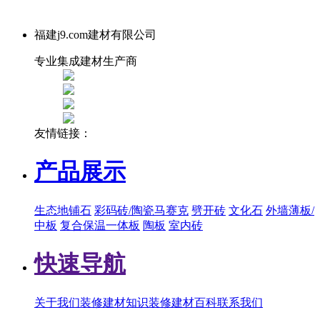
福建j9.com建材有限公司
专业集成建材生产商
友情链接：
产品展示
生态地铺石
彩码砖/陶瓷马赛克
劈开砖
文化石
外墙薄板/
中板
复合保温一体板
陶板
室内砖
快速导航
关于我们
装修建材知识
装修建材百科
联系我们