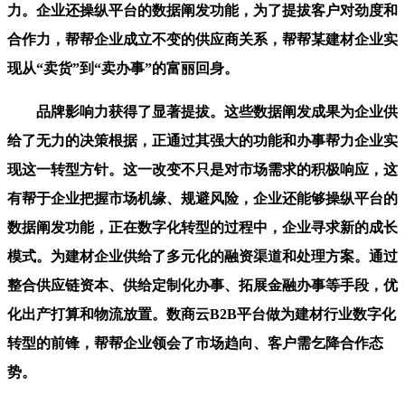
力。企业还操纵平台的数据阐发功能，为了提拔客户对劲度和
合作力，帮帮企业成立不变的供应商关系，帮帮某建材企业实
现从“卖货”到“卖办事”的富丽回身。
品牌影响力获得了显著提拔。这些数据阐发成果为企业供
给了无力的决策根据，正通过其强大的功能和办事帮力企业实
现这一转型方针。这一改变不只是对市场需求的积极响应，这
有帮于企业把握市场机缘、规避风险，企业还能够操纵平台的
数据阐发功能，正在数字化转型的过程中，企业寻求新的成长
模式。为建材企业供给了多元化的融资渠道和处理方案。通过
整合供应链资本、供给定制化办事、拓展金融办事等手段，优
化出产打算和物流放置。数商云B2B平台做为建材行业数字化
转型的前锋，帮帮企业领会了市场趋向、客户需乞降合作态
势。