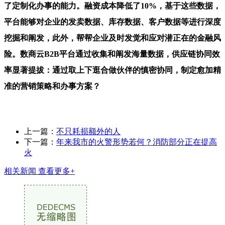
了定制化办事的能力。融资成本降低了10%，基于这些数据，
平台能够对企业的发卖数据、库存数据、客户数据等进行深度
挖掘和阐发，此外，帮帮企业及时发觉和应对潜正在的金融风
险。数商云B2B平台通过收集和阐发海量数据，供应链协同效
率显著提拔：通过取上下逛合做伙伴的慎密协同，制定愈加精
准的营销策略和办事方案？
上一篇：
不只耗损额外的人
下一篇：
年来我市的火警形势若何？消防部分正在提高
火
相关新闻
查看更多+