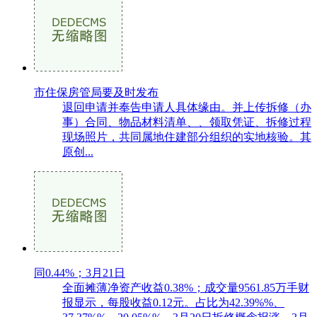
市住保房管局要及时发布
退回申请并奉告申请人具体缘由。并上传拆修（办
事）合同、物品材料清单、、领取凭证、拆修过程
现场照片，共同属地住建部分组织的实地核验。其
原创...
同0.44%；3月21日
全面摊薄净资产收益0.38%；成交量9561.85万手财
报显示，每股收益0.12元。占比为42.39%%、