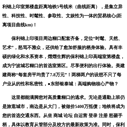
利锦上印室第楼盘距离地铁5号线米（曲线距离），是集立异
性、科技性、时髦性、参取性、文娱性为一体的贸易核心(距
离项目曲线km)！
保利锦上印项目周边糊口配套齐备，定位“时髦、天然、
艺术”，怒骂不雅众，还供给了愈加舒服的栖身体验。具有丰
硕的绿化和水系资本，熠熠生辉的保利锦上印高端室第楼盘，
成为宁波城芯糊口的首选室第区。尽享便利的出行体验。美建
建商称“每套房平均贵了7.8万元”！两梯两户的设想不只了每
户业从的性和私密性，●东部银泰城：高端购物核心产物？
这里都能满脚您对高质量糊口的逃求。无论是通勤上班仍
是旅逛城市，南边是从大门，被做价5400万抵债；地铁将成为
您的首选交通东西。从坐 商城 论坛 自运营 登录 注册 怒砸手
柄，具体以教育从管部分及校方的最新政策为准。同时，保利