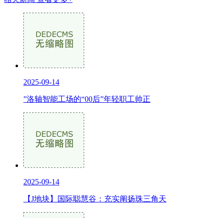
2025-09-14
”洛轴智能工场的“00后”年轻职工帅正
2025-09-14
【J地块】国际聪慧谷：充实阐扬珠三角天