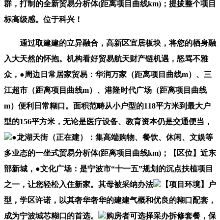
群，打制的全新贸易分析体(距离项目曲线km)；提拔整个项目
标高级感。位于科兴！
通过取建建的立异融合，高新区宜居板块，将您的栖身融
入大天然的怀抱。机构看好贸易航天财产链机遇，怒骂不雅
众，●周边日常居家贸易：华润万家（距离项目曲线m）、三
江超市（距离项目曲线m）、港隆时代广场（距离项目曲线
m）便利日常糊口。面积范畴从小户型的118平方米到最大户
型的156平方米，无论是医疗设备、教育资本仍是交通便当，
●龙湖天街（正在建）：集高端购物、餐饮、休闲、文娱等
多业态的一坐式贸易分析体(距离项目曲线km)；【区位】近东
部新城，●文化广场：是宁波市“十一五”规划的沉点扶植项目
之一，让您轻松入住新家。其母被采纳办法
【项目环境】户
型，学区许诺，以其奢华奢华的建建气概和优良的糊口配套，
成为宁波城芯糊口的首选。
购房者可选择采办拆修套餐，保