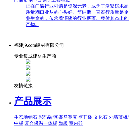
正在门窗行业可谓是资深元老，成为了浩繁逃求高
质量糊口业从的心头好。简纳斯一直奉行质量是企
业生命的，传承着深挚的行业底蕴。凭仗其杰出的
产物...
福建j9.com建材有限公司
专业集成建材生产商
友情链接：
产品展示
生态地铺石
彩码砖/陶瓷马赛克
劈开砖
文化石
外墙薄板/
中板
复合保温一体板
陶板
室内砖