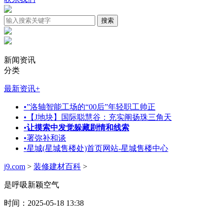
新闻资讯
分类
最新资讯
+
•
”洛轴智能工场的“00后”年轻职工帅正
•
【J地块】国际聪慧谷：充实阐扬珠三角天
•
让摸索中发觉躲藏剧情和线索
•
署弥补和谈
•
星城(星城售楼处)首页网站-星城售楼中心
j9.com
>
装修建材百科
>
是呼吸新颖空气
时间：2025-05-18 13:38