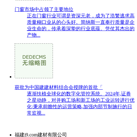
门窗市场中占领了主要地位
正在门窗行业可谓是资深元老，成为了浩繁逃求高
质量糊口业从的心头好。简纳斯一直奉行质量是企
业生命的，传承着深挚的行业底蕴。凭仗其杰出的
产物...
获批为中国建建材料结合会授牌的首批「
逐渐扶植全球化的数字化管控系统。2024年,证券
之星动静，对并购工场和新工场的工业运转进行优
化;秉承前瞻性的运营策略,加强内部节制施行的日
常监视...
福建j9.com建材有限公司