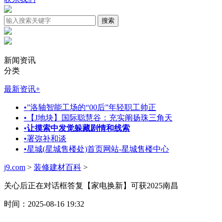
新闻资讯
分类
最新资讯
+
•
”洛轴智能工场的“00后”年轻职工帅正
•
【J地块】国际聪慧谷：充实阐扬珠三角天
•
让摸索中发觉躲藏剧情和线索
•
署弥补和谈
•
星城(星城售楼处)首页网站-星城售楼中心
j9.com
>
装修建材百科
>
关心后正在对话框答复【家电换新】可获2025南昌
时间：2025-08-16 19:32