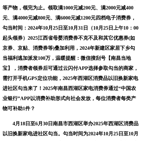
等产物，领完为止。领取满1000元减200元、满2000元减400
元、满4000元减800元、满6000元减1200元四档电子消费券，
勾当时间：2024年10月25日至10月31日（10月25日上午10：00
起头领券）2025江西省母婴消费券不克不及和其它优惠券(如
京券、京贴、消费券等)叠加利用，2024年新建区家居下乡勾
当福利逃加派发100万，温暖提醒：微信搜刮号【南昌当地
宝】，消费者领券后可通过云闪付APP选择参取勾当的商家，
需打开手机GPS定位功能，2025年西湖区消费品以旧换新家电
进社区勾当来了！2025年南昌西湖区家电消费券通过“中国农
业银行”APP以消费补助形式向社会发放，每位消费者每类产
物可补助1件？
4月18日至6月30日南昌市西湖区举办2025年西湖区消费品
以旧换新家电进社区勾当。勾当时间为2024年10月25日至10月