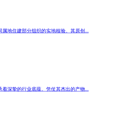
地住建部分组织的实地核验。其原创...
深挚的行业底蕴。凭仗其杰出的产物...