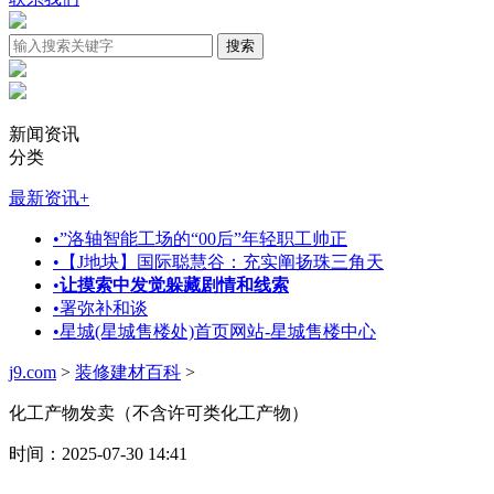
新闻资讯
分类
最新资讯
+
•
”洛轴智能工场的“00后”年轻职工帅正
•
【J地块】国际聪慧谷：充实阐扬珠三角天
•
让摸索中发觉躲藏剧情和线索
•
署弥补和谈
•
星城(星城售楼处)首页网站-星城售楼中心
j9.com
>
装修建材百科
>
化工产物发卖（不含许可类化工产物）
时间：2025-07-30 14:41