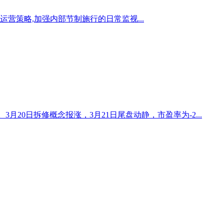
营策略,加强内部节制施行的日常监视...
%%。3月20日拆修概念报涨，3月21日尾盘动静，市盈率为-2...