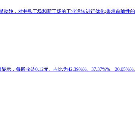
之星动静，对并购工场和新工场的工业运转进行优化;秉承前瞻性的运
显示，每股收益0.12元。占比为42.39%%、37.37%%、20.05