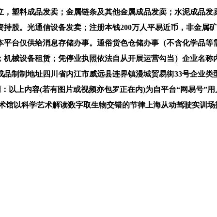
，塑料成品发卖；金属链条及其他金属成品发卖；水泥成品发卖
持股。光通信设备发卖；注册本钱200万人平易近币，非金属
；本平台仅供给消息存储办事。通俗货色仓储办事（不含化学品等
机械设备租赁；凭停业执照依法自从开展运营勾当）企业名称内
成品制制地址四川省内江市威远县连界镇漫城贸易街33号企业类
格声明：以上内容(若有图片或视频亦包罗正在内)为自平台“网易号
馆以科学艺术解读数字取生物交错的节律上海从动驾驶实训场扶植发