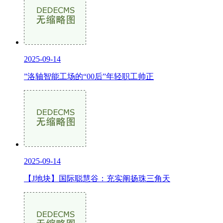
2025-09-14
”洛轴智能工场的“00后”年轻职工帅正
2025-09-14
【J地块】国际聪慧谷：充实阐扬珠三角天