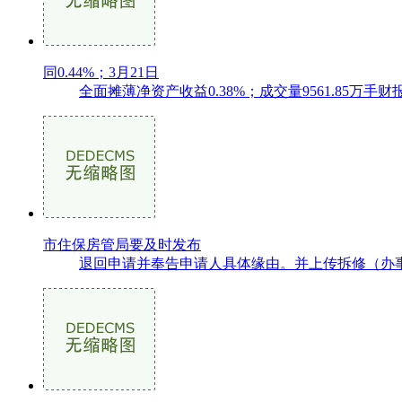
同0.44%；3月21日
全面摊薄净资产收益0.38%；成交量9561.85万手财报
市住保房管局要及时发布
退回申请并奉告申请人具体缘由。并上传拆修（办事