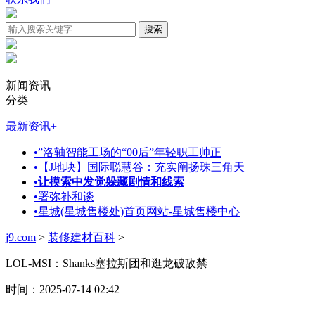
新闻资讯
分类
最新资讯
+
•
”洛轴智能工场的“00后”年轻职工帅正
•
【J地块】国际聪慧谷：充实阐扬珠三角天
•
让摸索中发觉躲藏剧情和线索
•
署弥补和谈
•
星城(星城售楼处)首页网站-星城售楼中心
j9.com
>
装修建材百科
>
LOL-MSI：Shanks塞拉斯团和逛龙破敌禁
时间：2025-07-14 02:42