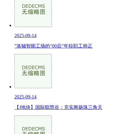
2025-09-14
”洛轴智能工场的“00后”年轻职工帅正
2025-09-14
【J地块】国际聪慧谷：充实阐扬珠三角天