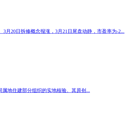
%%。3月20日拆修概念报涨，3月21日尾盘动静，市盈率为-2...
地住建部分组织的实地核验。其原创...