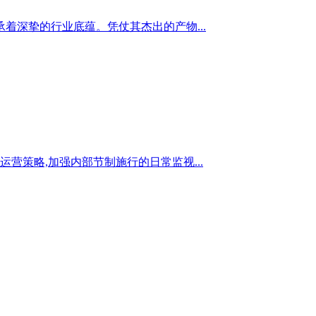
深挚的行业底蕴。凭仗其杰出的产物...
营策略,加强内部节制施行的日常监视...